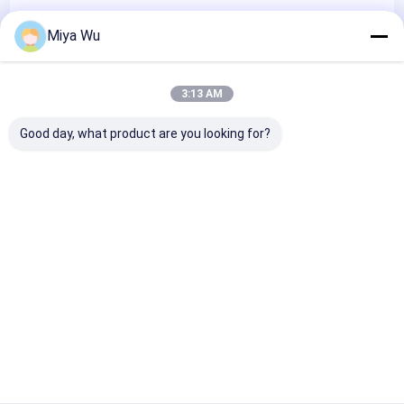
Miya Wu
Certificates
3:13 AM
Good day, what product are you looking for?
ISO9001
SDS
SDS
Dom
O nas
Skontaktuj się z nami
Desktop Site
Sitemap
Polityka prywatności
Jakość
Plastikowe butelki do pakowania
Fabryka w
Chinach.Copyright © 2026 Guangzhou Yuhua Packaging Co., Ltd.. All
Rights Reserved.