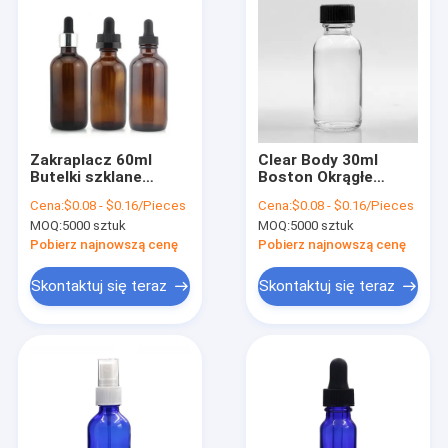
Zakraplacz 60ml
Clear Body 30ml
Butelki szklane
Boston Okrągłe
Boston Amber Body
szklane butelki
Cena:
$0.08 - $0.16/Pieces
Cena:
$0.08 - $0.16/Pieces
do olejku do masażu
Dostosowana
MOQ:
5000 sztuk
MOQ:
5000 sztuk
obsługa powierzchni
Pobierz najnowszą cenę
Pobierz najnowszą cenę
Skontaktuj się teraz
Skontaktuj się teraz
Do domu
Produkty
O nas