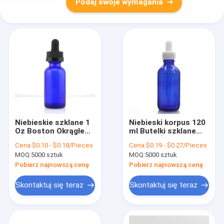
Podaj swoje wymagania
Niebieskie szklane 1
Niebieski korpus 120
Oz Boston Okrągłe
ml Butelki szklane
butelki 30 ml do
Boston Śruba z
Cena:
$0.10 - $0.18/Pieces
Cena:
$0.19 - $0.27/Pieces
produktów do
rozpylaczem z
MOQ:
5000 sztuk
MOQ:
5000 sztuk
pielęgnacji skóry
zakraplaczem
Pobierz najnowszą cenę
Pobierz najnowszą cenę
Skontaktuj się teraz
Skontaktuj się teraz