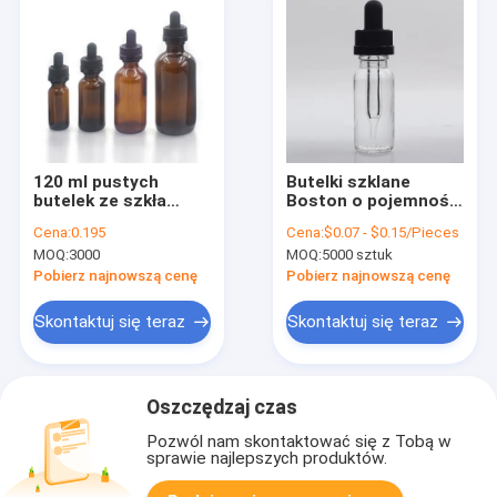
120 ml pustych
Butelki szklane
butelek ze szkła
Boston o pojemności
bursztynowego 4 Oz
15 ml Wyczyść
Cena:
0.195
Cena:
$0.07 - $0.15/Pieces
Boston Okrągłe
okrągłe logo w
MOQ:
3000
MOQ:
5000 sztuk
butelki szklane do
kolorze
produktów
dostosowane do
Pobierz najnowszą cenę
Pobierz najnowszą cenę
naftowych
olejku do masażu
Skontaktuj się teraz
Skontaktuj się teraz
Oszczędzaj czas
Pozwól nam skontaktować się z Tobą w
sprawie najlepszych produktów.