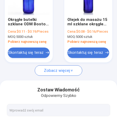
Wycieczka po fabryce
Kontrola jakości
Okrągłe butelki
Olejek do masażu 15
szklane ODM Boston
ml szklane okrągłe
Skontaktuj się z nami
2 uncje niebieskie
butelki Boston z
Cena:
$0.11 - $0.19/Pieces
Cena:
$0.08 - $0.16/Pieces
szklane butelki z
zakraplaczem w
MOQ:
5000 sztuk
MOQ:
5000 sztuk
rozpylaczem
kolorze niebieskim
Nowości
Pobierz najnowszą cenę
Pobierz najnowszą cenę
Poproś o wycenę
Skontaktuj się teraz
Skontaktuj się teraz
Zobacz więcej
Plastikowe butelki do pakowania
Plastikowe słoiki do pakowania
Zostaw Wiadomość
Odpowiemy Szybko
Plastikowa butelka z pianki
Plastikowa butelka na balsam