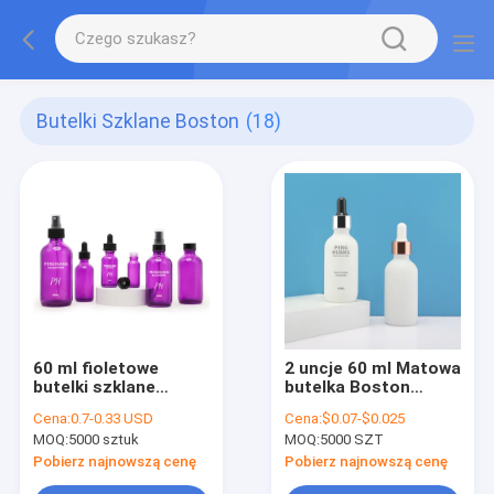
Butelki Szklane Boston
(18)
60 ml fioletowe
2 uncje 60 ml Matowa
butelki szklane
butelka Boston
Boston 2 uncje
Okrągła szklana
Cena:
0.7-0.33 USD
Cena:
$0.07-$0.025
olejków eterycznych
szklana butelka z
MOQ:
5000 sztuk
MOQ:
5000 SZT
do masażu Butelka z
zakraplaczem do
zakraplaczem serum
olejku eterycznego
Pobierz najnowszą cenę
Pobierz najnowszą cenę
do pielęgnacji skóry
do olejku do włosów