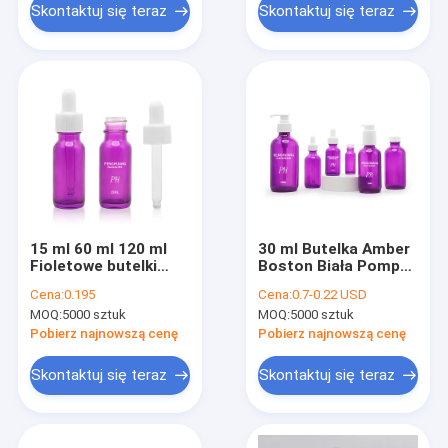
Skontaktuj się teraz
Skontaktuj się teraz
15 ml 60 ml 120 ml
30 ml Butelka Amber
Fioletowe butelki
Boston Biała Pompa
szklane Boston Biały
Opryskiwacza
Cena:
0.195
Cena:
0.7-0.22 USD
zakraplacz
Szklana Butelka
MOQ:
5000 sztuk
MOQ:
5000 sztuk
Olejku
Pobierz najnowszą cenę
Pobierz najnowszą cenę
Skontaktuj się teraz
Skontaktuj się teraz