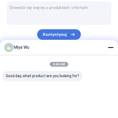
plastikowa butelka z rozpylaczem
Szklana butelka z kroplomierzem
Butelki szklane Boston
Kontyntynuj
Butelki z zakraplaczem do surowicy
Miya Wu
Butelki z płynnym podkładem
Nasze Kategorie
Butelki szklane na balsam
4:44 AM
Słoiki ze szkła kremowego
Good day, what product are you looking for?
Zestaw opakowań kosmetycznych
Szklana rolka na butelkach
Plastikowe butelki do
Plastikowe słoiki do
Plastikowa but
Butelka ze szkła opalowego
pakowania
pakowania
pianki