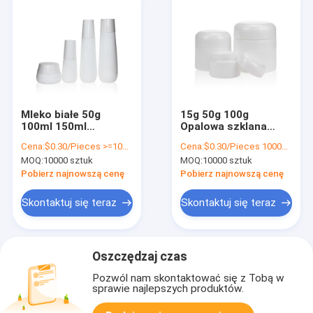
Mleko białe 50g
15g 50g 100g
100ml 150ml
Opalowa szklana
Opalowa szklana
butelka Opakowania
Cena:
$0.30/Pieces >=10000 Pieces
Cena:
$0.30/Pieces 10000-49999 Pieces
butelka pusta do
kosmetyczne Biała
MOQ:
10000 sztuk
MOQ:
10000 sztuk
opakowania do
ceramiczna butelka
pielęgnacji skóry
Pobierz najnowszą cenę
Pobierz najnowszą cenę
Skontaktuj się teraz
Skontaktuj się teraz
Oszczędzaj czas
Pozwól nam skontaktować się z Tobą w
sprawie najlepszych produktów.