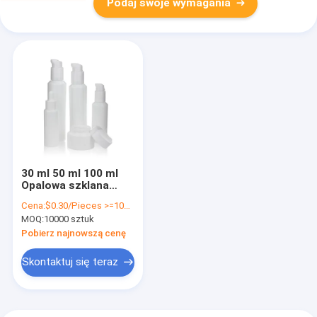
Podaj swoje wymagania
30 ml 50 ml 100 ml
Opalowa szklana
butelka Ceramiczna
Cena:
$0.30/Pieces >=10000 Pieces
butelka z pompką
MOQ:
10000 sztuk
wielokrotnego
napełniania
Pobierz najnowszą cenę
Skontaktuj się teraz