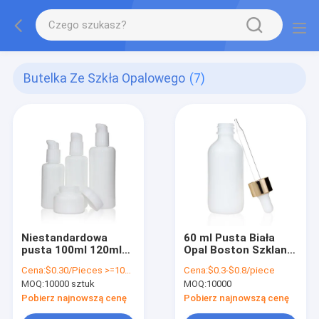
Butelka Ze Szkła Opalowego
(7)
Niestandardowa
60 ml Pusta Biała
pusta 100ml 120ml
Opal Boston Szklana
200ml Opalowa
Butelka Opakowania
Cena:
$0.30/Pieces >=10000 Pieces
Cena:
$0.3-$0.8/piece
szklana butelka Biała
Kosmetyczne
MOQ:
10000 sztuk
MOQ:
10000
porcelana Okrągły
kształt
Pobierz najnowszą cenę
Pobierz najnowszą cenę