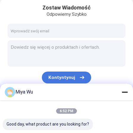
Zostaw Wiadomość
Odpowiemy Szybko
Kontyntynuj
Miya Wu
Do domu
Nasze Kategorie
6:52 PM
Produkty
Good day, what product are you looking for?
O nas