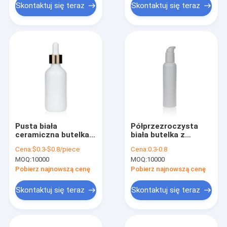
Skontaktuj się teraz
Skontaktuj się teraz
Pusta biała
Półprzezroczysta
ceramiczna butelka
biała butelka z
szklana Boston
pompką do balsamu
Cena:
$0.3-$0.8/piece
Cena:
0.3-0.8
Opakowanie
o pojemności 120 ml
MOQ:
10000
MOQ:
10000
kosmetyczne
ze szkła opalowego
Pobierz najnowszą cenę
Pobierz najnowszą cenę
Skontaktuj się teraz
Skontaktuj się teraz