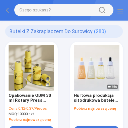
Butelki Z Zakraplaczem Do Surowicy
(280)
Opakowanie ODM 30
Hurtowa produkcja
ml Rotary Press
sitodrukowa butelek
Dropper Serum
z zakraplaczem do
Cena:
0.12-0.37/Pieces
Pobierz najnowszą cenę
Butelki Szklany
serum, 50 ml,
MOQ:
10000 szt
materiał
konfigurowalna
plastikowa butelka
Pobierz najnowszą cenę
na olejek eteryczny