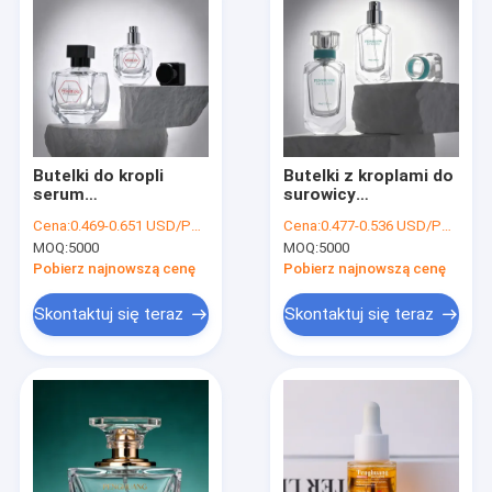
Butelki do kropli
Butelki z kroplami do
serum
surowicy
wyprodukowane
zapewniające
Cena:
0.469-0.651 USD/PCS
Cena:
0.477-0.536 USD/PCS
zgodnie z wysokimi
szczelną pokrywę i
MOQ:
5000
MOQ:
5000
standardami i
trwałe szkło
funkcjonalnością
doskonałe do
Pobierz najnowszą cenę
Pobierz najnowszą cenę
odpowiednimi do
pakowania
opakowań
kosmetyków i
Skontaktuj się teraz
Skontaktuj się teraz
kosmetycznych i
laboratoriów
naukowych
Do domu
Produkty
O nas