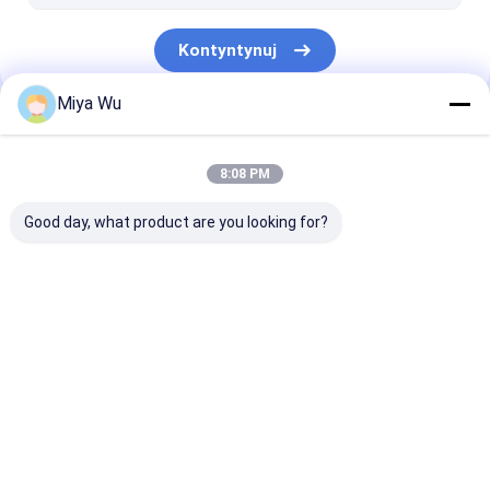
Szklana butelka z dyfuzorem
Kontyntynuj
Miya Wu
Nasze Kategorie
8:08 PM
Good day, what product are you looking for?
Plastikowe butelki do
Plastikowe słoiki do
Plastikowa but
pakowania
pakowania
pianki
Dom
O nas
Skontaktuj się z nami
Desktop Site
Sitemap
Polityka prywatności