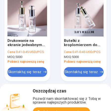
Drukowanie na
Butelki z
ekranie jedwabnym
kroplomierzem do
butelka z okrągłym
serum o
Cena:
0.41-0.45 USD/PCS
Cena:
0.41-0.45 USD/PCS
surowicem oleju
cylindrycznym
MOQ:
5000
MOQ:
5000
trwałe opakowanie
kształcie z szklanym
zabezpieczone przed
kołnierzem,
Pobierz najnowszą cenę
Pobierz najnowszą cenę
wyciekiem do olejów
dostępne w różnych
eterycznych i
kolorach, idealne do
Skontaktuj się teraz
Skontaktuj się teraz
kosmetyków
opakowań produktów
do pielęgnacji skóry
Oszczędzaj czas
Pozwól nam skontaktować się z Tobą w
sprawie najlepszych produktów.