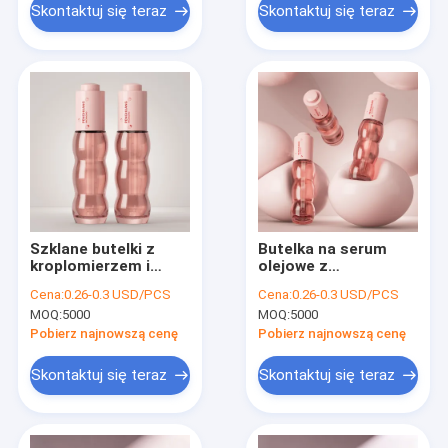
Skontaktuj się teraz
Skontaktuj się teraz
Szklane butelki z
Butelka na serum
kroplomierzem i
olejowe z
aluminiowym
zakraplaczem i
Cena:
0.26-0.3 USD/PCS
Cena:
0.26-0.3 USD/PCS
kołnierzem, z
aluminiowym
MOQ:
5000
MOQ:
5000
plastikową nakrętką i
kołnierzem,
gumową żarówką,
odpowiednia do
Pobierz najnowszą cenę
Pobierz najnowszą cenę
idealne do płynów do
opakowań
pielęgnacji skóry i
kosmetyków do
Skontaktuj się teraz
Skontaktuj się teraz
aromaterapii
pielęgnacji skóry i
olejków eterycznych