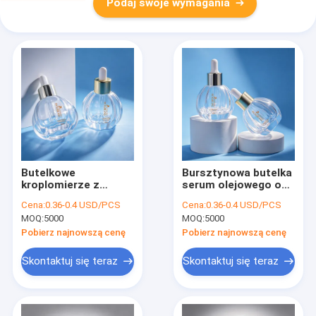
Podaj swoje wymagania
Butelkowe
Bursztynowa butelka
kroplomierze z
serum olejowego o
bursztynu
trwałej konstrukcji,
Cena:
0.36-0.4 USD/PCS
Cena:
0.36-0.4 USD/PCS
produkowane przez
odpowiednia do
MOQ:
5000
MOQ:
5000
maszynę
olejków eterycznych,
automatyczną,
serum i kosmetyków
Pobierz najnowszą cenę
Pobierz najnowszą cenę
idealne do pakowania
do pielęgnacji skóry
olejków eterycznych i
Skontaktuj się teraz
Skontaktuj się teraz
produktów do
pielęgnacji skóry