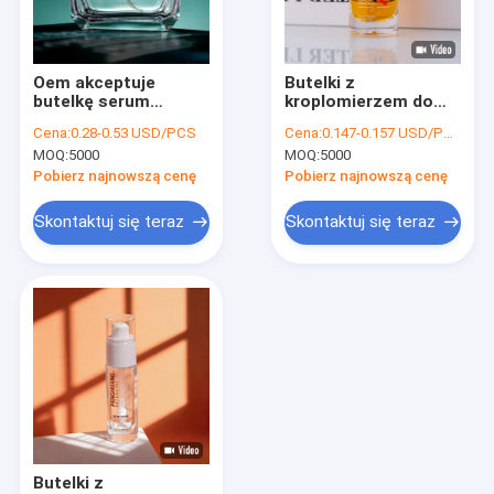
Wycieczka po fabryce
Kontrola jakości
Oem akceptuje
Butelki z
butelkę serum
kroplomierzem do
Skontaktuj się z nami
olejowego z
serum z nakrętką,
Cena:
0.28-0.53 USD/PCS
Cena:
0.147-0.157 USD/PCS
bambusowym
typ nakrętki, opcja
MOQ:
5000
MOQ:
5000
kroplomierzem,
pakowania dla
Nowości
złotym, srebrnym,
kosmetyków,
Pobierz najnowszą cenę
Pobierz najnowszą cenę
personalizowanym
produktów do
opakowaniem do
pielęgnacji skóry i
Poproś o wycenę
Skontaktuj się teraz
Skontaktuj się teraz
olejków eterycznych,
olejków eterycznych
kosmetyków i
pielęgnacji skóry
Plastikowe butelki do pakowania
Plastikowe słoiki do pakowania
Plastikowa butelka z pianki
Plastikowa butelka na balsam
Butelki z