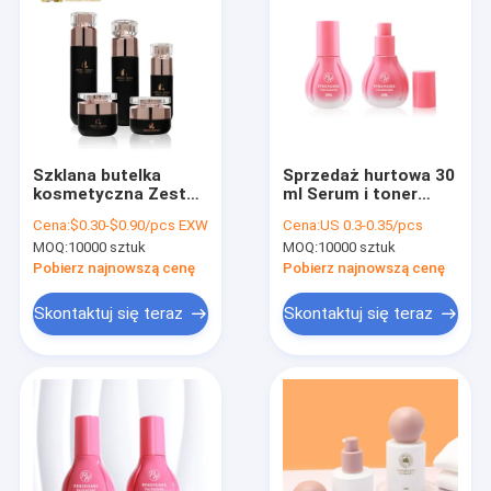
Szklana butelka
Sprzedaż hurtowa 30
kosmetyczna Zestaw
ml Serum i toner
kremów do twarzy
Logo Customized
Cena:
$0.30-$0.90/pcs EXW
Cena:
US 0.3-0.35/pcs
Balsam do
Cream Lotion
MOQ:
10000 sztuk
MOQ:
10000 sztuk
pielęgnacji skóry
Szklane butelki z
Szklana butelka
pompą
Pobierz najnowszą cenę
Pobierz najnowszą cenę
Skontaktuj się teraz
Skontaktuj się teraz
Do domu
Produkty
O nas