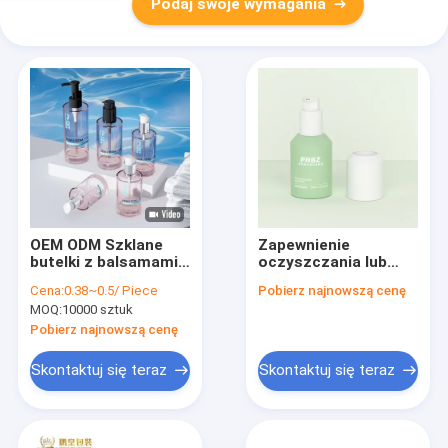
Podaj swoje wymagania
OEM ODM Szklane
Zapewnienie
butelki z balsamami
oczyszczania lub
do balsamów do ciała
oczyszczania
Cena:
0.38~0.5/ Piece
Pobierz najnowszą cenę
Wodniżające
MOQ:
10000 sztuk
balsamy Serum oleju
do twarzy Toner
Pobierz najnowszą cenę
kosmetyczny
Szklana butelka
Skontaktuj się teraz
Skontaktuj się teraz