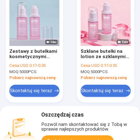
Zestawy z butelkami
Szklane butelki na
kosmetycznymi
lotion ze szklanymi
idealnie nadające się
butelkami z pompką,
Cena:
USD 0.17-0.35
Cena:
USD 0.17-0.35
do nawilżania
wytrzymały materiał
MOQ:
5000PCS
MOQ:
5000PCS
szklany
przeznaczony do
Pobierz najnowszą cenę
Pobierz najnowszą cenę
balsamów do
pielęgnacji skóry i
Skontaktuj się teraz
Skontaktuj się teraz
kosmetyków
Oszczędzaj czas
Pozwól nam skontaktować się z Tobą w
sprawie najlepszych produktów.