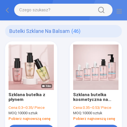
Butelki Szklane Na Balsam
(46)
Szklana butelka z
Szklana butelka
płynem
kosmetyczna na
zamówienie 100 ml
Cena:
0.3~0.35/ Piece
Cena:
0.35~0.53/ Piece
120 ml 150 ml
MOQ:
10000 sztuk
MOQ:
10000 sztuk
butelka z pompą
serum
Pobierz najnowszą cenę
Pobierz najnowszą cenę