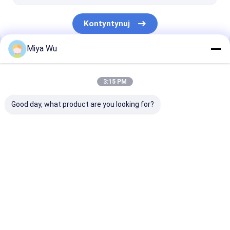
Szklana butelka z dyfuzorem
Kontyntynuj
Miya Wu
Nasze Kategorie
3:15 PM
Good day, what product are you looking for?
Plastikowe butelki do
Plastikowe słoiki do
Plastikowa but
pakowania
pakowania
pianki
Dom
O nas
Skontaktuj się z nami
Desktop Site
Sitemap
Polityka prywatności