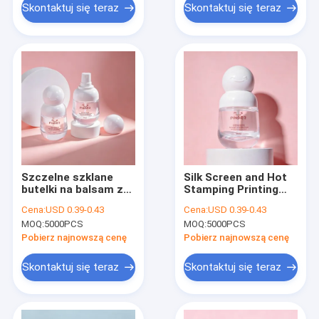
Skontaktuj się teraz
Skontaktuj się teraz
Szczelne szklane
Silk Screen and Hot
butelki na balsam z
Stamping Printing
możliwością
Cosmetic Bottle
Cena:
USD 0.39-0.43
Cena:
USD 0.39-0.43
personalizacji
Sets Customization
MOQ:
5000PCS
MOQ:
5000PCS
etykiet,
Logo Printing
wielokrotnego
Options for
Pobierz najnowszą cenę
Pobierz najnowszą cenę
użytku, idealne do
Professional
olejków eterycznych,
Packaging Solutions
Skontaktuj się teraz
Skontaktuj się teraz
serum i balsamów
Produkty
kosmetyczne