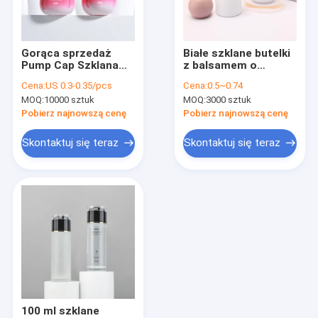
Wycieczka po fabryce
Kontrola jakości
Gorąca sprzedaż
Białe szklane butelki
Pump Cap Szklana
z balsamem o
Skontaktuj się z nami
butelka kosmetyczna
pojemności 30 ml i
Cena:
US 0.3-0.35/pcs
Cena:
0.5~0.74
pojemnik do serum
50 ml z okrągłą
MOQ:
10000 sztuk
MOQ:
3000 sztuk
kremu balsam
nakrętką i pompką
Nowości
Pobierz najnowszą cenę
Pobierz najnowszą cenę
Poproś o wycenę
Skontaktuj się teraz
Skontaktuj się teraz
Plastikowe butelki do pakowania
Plastikowe słoiki do pakowania
Plastikowa butelka z pianki
Plastikowa butelka na balsam
100 ml szklane