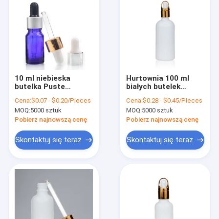
10 ml niebieska
Hurtownia 100 ml
butelka Puste
białych butelek
szklane butelki z
porcelanowych ze
Cena:
$0.07 - $0.20/Pieces
Cena:
$0.28 - $0.45/Pieces
zakraplaczem ze
szklanym
MOQ:
5000 sztuk
MOQ:
5000 sztuk
szklanymi butelkami
zakraplaczem do
z zakraplaczem do
olejków eterycznych
Pobierz najnowszą cenę
Pobierz najnowszą cenę
pipety
Skontaktuj się teraz
Skontaktuj się teraz
Do domu
Produkty
O nas