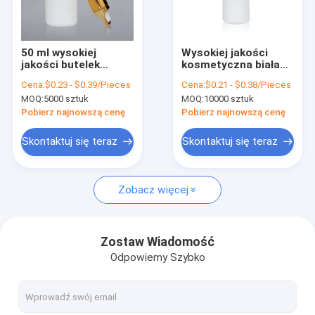
Wycieczka po fabryce
Kontrola jakości
50 ml wysokiej
Wysokiej jakości
jakości butelek
kosmetyczna biała
Skontaktuj się z nami
porcelanowych ze
porcelanowa butelka
Cena:
$0.23 - $0.39/Pieces
Cena:
$0.21 - $0.38/Pieces
szklanym
z zakraplaczem 30
MOQ:
5000 sztuk
MOQ:
10000 sztuk
zakraplaczem do
ml szklana butelka z
Nowości
olejków eterycznych
zakraplaczem
Pobierz najnowszą cenę
Pobierz najnowszą cenę
Poproś o wycenę
Skontaktuj się teraz
Skontaktuj się teraz
Zobacz więcej
Plastikowe butelki do pakowania
Plastikowe słoiki do pakowania
Zostaw Wiadomość
Odpowiemy Szybko
Plastikowa butelka z pianki
Plastikowa butelka na balsam