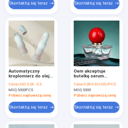
eterycznych,
Skontaktuj się teraz
Skontaktuj się teraz
opakowań
kosmetycznych do
pielęgnacji skóry
Automatyczny
Oem akceptuje
kroplomierz do oleju
butelkę serum
maszynowego w
olejowego z
Cena:
USD 0.26 - 0.3
Cena:
0.28-0.53 USD/PCS
szklanej butelce z
bambusowym
MOQ:
5000PCS
MOQ:
5000
możliwością wysyłki
kroplomierzem,
morskiej, idealny do
złotym, srebrnym,
Pobierz najnowszą cenę
Pobierz najnowszą cenę
opakowań
personalizowanym
przemysłowych
opakowaniem do
Skontaktuj się teraz
Skontaktuj się teraz
olejków eterycznych,
kosmetyków i
pielęgnacji skóry