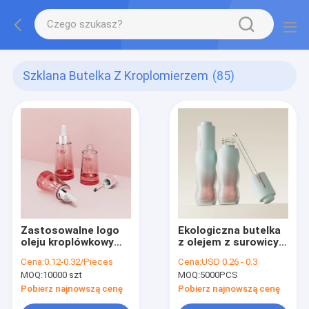
Szklana Butelka Z Kroplomierzem
(85)
Zastosowalne logo
Ekologiczna butelka
oleju kroplówkowy
z olejem z surowicy
butelka szklana 30 ml
zawierająca
Cena:
0.12-0.32/Pieces
Cena:
USD 0.26 - 0.3
50 ml butelka serum
aluminium i
MOQ:
10000 szt
MOQ:
5000PCS
opakowanie
plastikowy materiał o
obroży PP, nadający
Pobierz najnowszą cenę
Pobierz najnowszą cenę
się do olejków