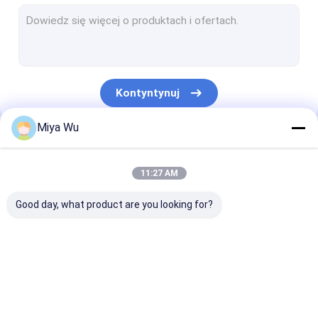
plastikowa butelka z rozpylaczem
Szklana butelka z kroplomierzem
Butelki szklane Boston
Kontyntynuj
Butelki z zakraplaczem do surowicy
Miya Wu
Butelki z płynnym podkładem
Nasze Kategorie
Butelki szklane na balsam
11:27 AM
Słoiki ze szkła kremowego
Good day, what product are you looking for?
Zestaw opakowań kosmetycznych
Szklana rolka na butelkach
Plastikowe butelki do
Plastikowe słoiki do
Plastikowa but
Butelka ze szkła opalowego
pakowania
pakowania
pianki