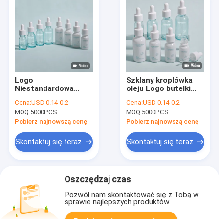
Logo
Szklany kroplówka
Niestandardowa
oleju Logo butelki
okrągła butelka z
szklanej
Cena:
USD 0.14-0.2
Cena:
USD 0.14-0.2
olejem z surowicy
Niestandardowy
MOQ:
5000PCS
MOQ:
5000PCS
Trwałe konstrukcja
gładki pojemnik
przeciwciśnieniowa
Zaprojektowany do
Pobierz najnowszą cenę
Pobierz najnowszą cenę
nadaje się do olejów
olejów eterycznych
eterycznych,
Serów i kosmetyków
Skontaktuj się teraz
Skontaktuj się teraz
pielęgnacji skóry i
opakowań
kosmetycznych
Oszczędzaj czas
Pozwól nam skontaktować się z Tobą w
sprawie najlepszych produktów.