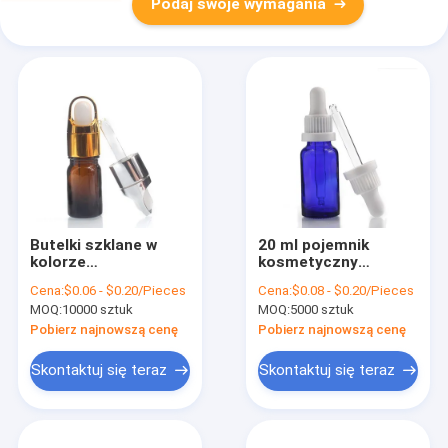
Podaj swoje wymagania
Butelki szklane w
20 ml pojemnik
kolorze
kosmetyczny
bursztynowym z
Producenci
Cena:
$0.06 - $0.20/Pieces
Cena:
$0.08 - $0.20/Pieces
zakraplaczem
niebieskich
MOQ:
10000 sztuk
MOQ:
5000 sztuk
Niestandardowe
szklanych butelek z
butelki z olejkami
zakraplaczem
Pobierz najnowszą cenę
Pobierz najnowszą cenę
eterycznymi o
olejków eterycznych
pojemności 5 ml
Skontaktuj się teraz
Skontaktuj się teraz