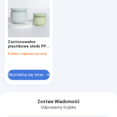
Zastosowalne
plastikowe słoiki PP
do masła do ciała z
Pobierz najnowszą cenę
etykietą prywatną
Skontaktuj się teraz
Do domu
Produkty
Zostaw Wiadomość
Odpowiemy Szybko
O nas