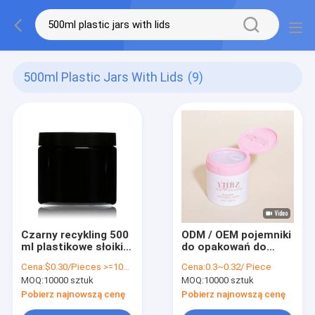
500ml Plastic Jars With Lids
(9)
Czarny recykling 500
ODM / OEM pojemniki
ml plastikowe słoiki z
do opakowań do
zakrętką puste z
pielęgnacji skóry z
Cena:
$0.30/Pieces >=10000 Pieces
Cena:
0.3~0.32/ Piece
plastikową nakrętką
pokrywą
MOQ:
10000 sztuk
MOQ:
10000 sztuk
Pobierz najnowszą cenę
Pobierz najnowszą cenę