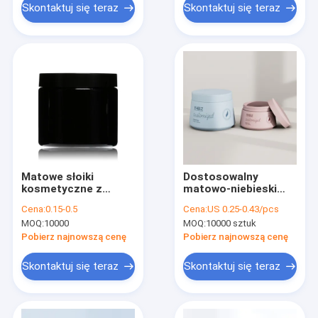
Skontaktuj się teraz
Skontaktuj się teraz
Matowe słoiki
Dostosowalny
kosmetyczne z
matowo-niebieski
szerokimi ustami
zbiornik do
Cena:
0.15-0.5
Cena:
US 0.25-0.43/pcs
OEM 500 ml słoik PET
szorowania
MOQ:
10000
MOQ:
10000 sztuk
z czarną pokrywką
plastikowy z kremem
do twarzy i ciała słoik
Pobierz najnowszą cenę
Pobierz najnowszą cenę
z pokrywką
Skontaktuj się teraz
Skontaktuj się teraz