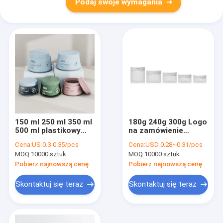
Podaj swoje wymagania
150 ml 250 ml 350 ml
180g 240g 300g Logo
500 ml plastikowy
na zamówienie
słoik z kremem Logo
Plastikowe
Cena:
US 0.3-0.35/pcs
Cena:
USD 0.28~0.31/pcs
niestandardowe
opakowania Kremy
MOQ:
10000 sztuk
MOQ:
10000 sztuk
Okrągłe plastikowe
słoiki do masła do
słoiki opakowaniowe
ciała Kremy do
Pobierz najnowszą cenę
Pobierz najnowszą cenę
do pielęgnacji ciała
twarzy
Skontaktuj się teraz
Skontaktuj się teraz