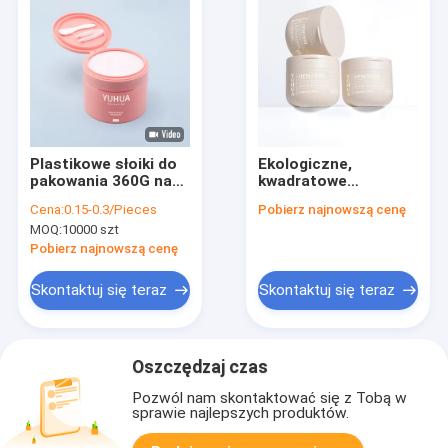
Plastikowe słoiki do
Ekologiczne,
pakowania 360G na
kwadratowe
waciki do twarzy z
plastikowe słoiki z
Cena:
0.15-0.3/Pieces
Pobierz najnowszą cenę
pęsetą
kremem z okładką
MOQ:
10000 szt
Flip Top
Pobierz najnowszą cenę
Skontaktuj się teraz
Skontaktuj się teraz
Oszczędzaj czas
Pozwól nam skontaktować się z Tobą w
sprawie najlepszych produktów.