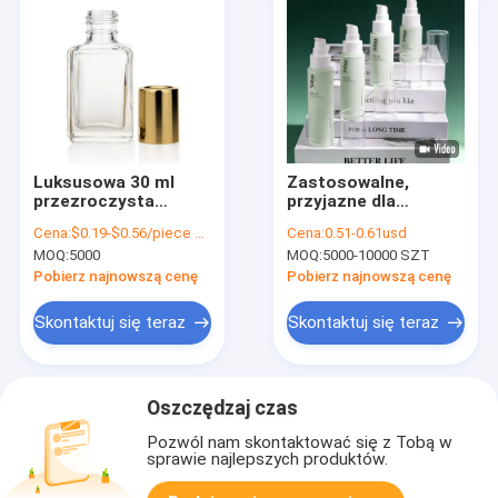
Luksusowa 30 ml
Zastosowalne,
przezroczysta
przyjazne dla
butelka Płynna
środowiska
Cena:
$0.19-$0.56/piece EXW
Cena:
0.51-0.61usd
butelka do pakowania
plastikowe butelki
MOQ:
5000
MOQ:
5000-10000 SZT
perfum z zakrętką
opakowaniowe o
wysokiej odporności
Pobierz najnowszą cenę
Pobierz najnowszą cenę
na uderzenia płynów
kosmetycznych
Skontaktuj się teraz
Skontaktuj się teraz
Oszczędzaj czas
Pozwól nam skontaktować się z Tobą w
sprawie najlepszych produktów.