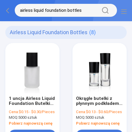
Airless Liquid Foundation Bottles
(8)
1 uncja Airless Liquid
Okrągłe butelki z
Foundation Butelki
płynnym podkładem
30 ml z plastikową
Przezroczysta
Cena:
$0.15 - $0.30/Pieces
Cena:
$0.13 - $0.60/Pieces
pompką do nakrętek
butelka z pompką
MOQ:
5000 sztuk
MOQ:
5000 sztuk
bezpowietrzną o
pojemności 30 ml
Pobierz najnowszą cenę
Pobierz najnowszą cenę