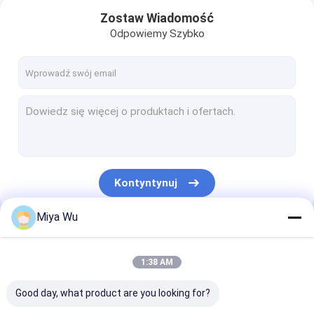
Zostaw Wiadomość
Odpowiemy Szybko
Kontyntynuj
Miya Wu
Do domu
Nasze Kategorie
1:38 AM
Produkty
Good day, what product are you looking for?
O nas