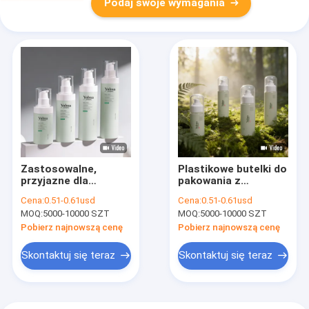
Podaj swoje wymagania
Zastosowalne,
Plastikowe butelki do
przyjazne dla
pakowania z
środowiska
niestandardowym
Cena:
0.51-0.61usd
Cena:
0.51-0.61usd
plastikowe butelki
logo w różnych
MOQ:
5000-10000 SZT
MOQ:
5000-10000 SZT
opakowaniowe o
rozmiarach z
wysokiej odporności
zapobieganiem
Pobierz najnowszą cenę
Pobierz najnowszą cenę
na uderzenia płynów
rozlewaniu do użytku
kosmetycznych
kosmetycznego
Skontaktuj się teraz
Skontaktuj się teraz