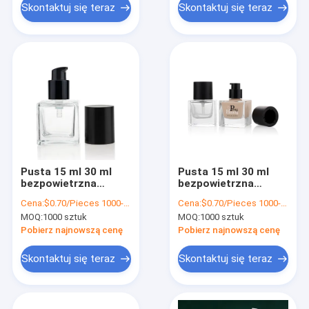
Skontaktuj się teraz
Skontaktuj się teraz
Pusta 15 ml 30 ml
Pusta 15 ml 30 ml
bezpowietrzna
bezpowietrzna
butelka podkładu
butelka podkładu
Cena:
$0.70/Pieces 1000-4999 Pieces
Cena:
$0.70/Pieces 1000-4999 Pieces
przezroczysta z
przezroczysta
MOQ:
1000 sztuk
MOQ:
1000 sztuk
pompką
matowa z pompką
Pobierz najnowszą cenę
Pobierz najnowszą cenę
Skontaktuj się teraz
Skontaktuj się teraz