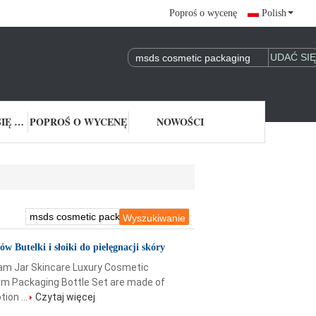
Poproś o wycenę
Polish
SKONTAKTUJ SIĘ Z NAMI
POPROŚ O WYCENĘ
NOWOŚCI
Butelki i słoiki do pielęgnacji skóry
am Jar Skincare Luxury Cosmetic
am Packaging Bottle Set are made of
ion ...
Czytaj więcej