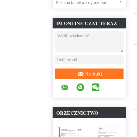
Szklana butelka z dyfuzorem
IM ONLINE CZAT TERAZ
Kontakt
ORZECZNICTWO