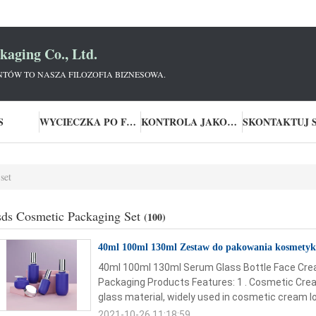
aging Co., Ltd.
NTÓW TO NASZA FILOZOFIA BIZNESOWA.
S
WYCIECZKA PO FABRYCE
KONTROLA JAKOŚCI
set
ds Cosmetic Packaging Set
(100)
40ml 100ml 130ml Zestaw do pakowania kosmetyków 
40ml 100ml 130ml Serum Glass Bottle Face Cre
Packaging Products Features: 1 . Cosmetic Cre
glass material, widely used in cosmetic cream lot
2021-10-26 11:18:59