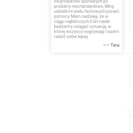
od produktów spotowych po
produkty niestandardowe, Ming
udzielił mi wielu fachowych porad i
pomocy. Mam nadzieję, że w
ciągu najbliższych 6 lat nadal
będziemy osiągać sytuację, w
której wszyscy wygrywają i razem
radzić sobie lepiej.
—— Tera