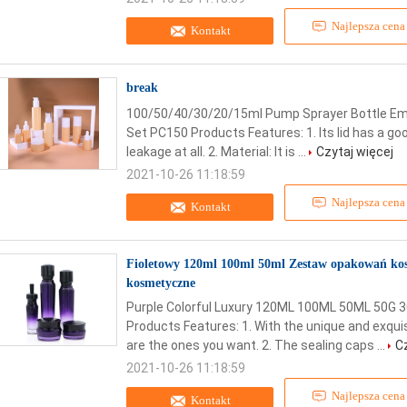
Najlepsza cena
Kontakt
break
100/50/40/30/20/15ml Pump Sprayer Bottle Empt
Set PC150 Products Features: 1. Its lid has a go
leakage at all. 2. Material: It is ...
Czytaj więcej
2021-10-26 11:18:59
Najlepsza cena
Kontakt
Fioletowy 120ml 100ml 50ml Zestaw opakowań kos
kosmetyczne
Purple Colorful Luxury 120ML 100ML 50ML 50G 3
Products Features: 1. With the unique and exqui
are the ones you want. 2. The sealing caps ...
C
2021-10-26 11:18:59
Najlepsza cena
Kontakt