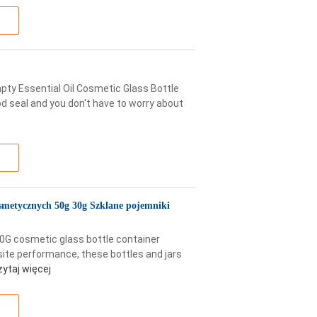
y Essential Oil Cosmetic Glass Bottle
od seal and you don't have to worry about
metycznych 50g 30g Szklane pojemniki
0G cosmetic glass bottle container
site performance, these bottles and jars
zytaj więcej