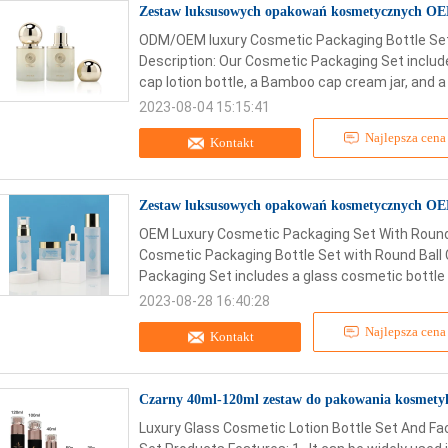
Zestaw luksusowych opakowań kosmetycznych OEM
ODM/OEM luxury Cosmetic Packaging Bottle Set
Description: Our Cosmetic Packaging Set includ
cap lotion bottle, a Bamboo cap cream jar, and a 
2023-08-04 15:15:41
Najlepsza cena
Kontakt
Zestaw luksusowych opakowań kosmetycznych OEM
OEM Luxury Cosmetic Packaging Set With Roun
Cosmetic Packaging Bottle Set with Round Ball
Packaging Set includes a glass cosmetic bottle s
2023-08-28 16:40:28
Najlepsza cena
Kontakt
Czarny 40ml-120ml zestaw do pakowania kosmetyk
Luxury Glass Cosmetic Lotion Bottle Set And F