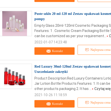
Puste szkło 20 ml-120 ml Zestaw opakowań kosmet
pompy
Empty Glass 20ml-120ml Cosmetic Packaging S
Features: 1 . Cosmetic Cream Packaging Bottle S
can be customized as per your requirement...
C
2022-01-07 14:23:48
Najlepsza cena
Kontakt
Red Luxury 30ml-120ml Zestaw opakowań kosmet
Uszczelnianie zakrętki
Product Description:Red Luxury Containers Lot
Jar Lotion Bottle Products Features: 1. It can b
other products packaging 2. It has ...
Czytaj wię
2021-10-26 11:18:59
Najlepsza cena
Kontakt