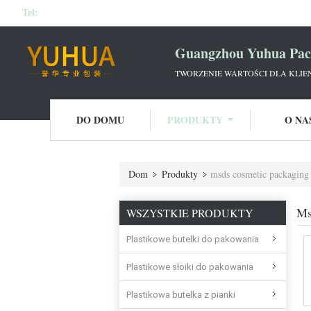
Tel:
Guangzhou Yuhua Pack
TWORZENIE WARTOŚCI DLA KLIE
DO DOMU
PRODUKTY
O NA
Dom
Produkty
msds cosmetic packaging 
Ms
WSZYSTKIE PRODUKTY
Plastikowe butelki do pakowania
Plastikowe słoiki do pakowania
Plastikowa butelka z pianki