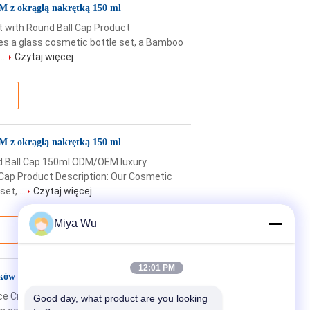
 z okrągłą nakrętką 150 ml
 with Round Ball Cap Product
es a glass cosmetic bottle set, a Bamboo
...
Czytaj więcej
 z okrągłą nakrętką 150 ml
d Ball Cap 150ml ODM/OEM luxury
 Cap Product Description: Our Cosmetic
et, ...
Czytaj więcej
Miya Wu
12:01 PM
ów do balsamu do pielęgnacji skóry
ace Cream Glass Jar Pump Glass Bottles
Good day, what product are you looking 