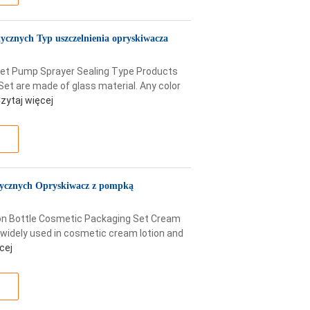
ycznych Typ uszczelnienia opryskiwacza
et Pump Sprayer Sealing Type Products
et are made of glass material. Any color
zytaj więcej
ycznych Opryskiwacz z pompką
ion Bottle Cosmetic Packaging Set Cream
e widely used in cosmetic cream lotion and
cej