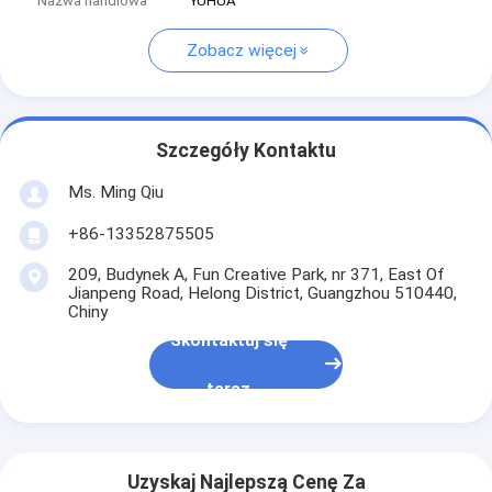
Nazwa handlowa
YUHUA
Zobacz więcej
Szczegóły Kontaktu
Ms. Ming Qiu
+86-13352875505
209, Budynek A, Fun Creative Park, nr 371, East Of
Jianpeng Road, Helong District, Guangzhou 510440,
Chiny
Skontaktuj się
teraz
Uzyskaj Najlepszą Cenę Za