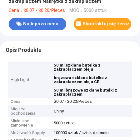
zakraplaczem Nakrętka z zakraplaczem
Cena：$0.07 - $0.20/Pieces
MOQ：5000 sztuk
Najlepsza cena
Skontaktuj się teraz
Opis Produktu
50 ml szklana butelka z
zakraplaczem oleju
,
brązowa szklana butelka z
High Light
zakraplaczem oleju CE
,
50 ml brązowe szklane butelki z
zakraplaczem
Cena
$0.07 - $0.20/Pieces
Miejsce
Chiny
pochodzenia
Minimalne
5000 sztuk
zamówienie
Możliwość Supply
100000 sztuk / sztuk dziennie