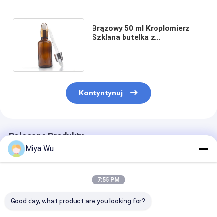
Brązowy 50 ml Kroplomierz
Szklana butelka z
zakraplaczem Nakrętka z
zakraplaczem
Kontyntynuj
Polecane Produkty
Miya Wu
7:55 PM
Good day, what product are you looking for?