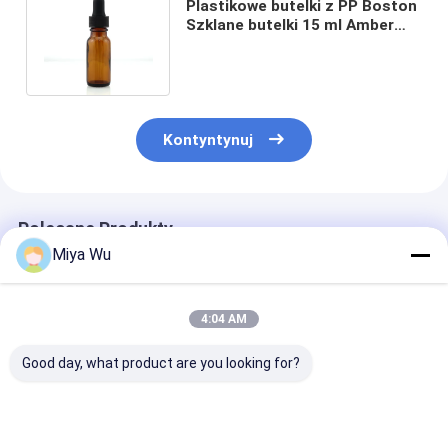
Plastikowe butelki z PP Boston
Szklane butelki 15 ml Amber
Glass Butelki z zakraplaczem
Kontyntynuj
Polecane Produkty
Miya Wu
4:04 AM
Good day, what product are you looking for?
60 ml fioletowe
2 uncje 60 ml
15 ml 60 ml 12
butelki szklane
Matowa butelka
Fioletowe bute