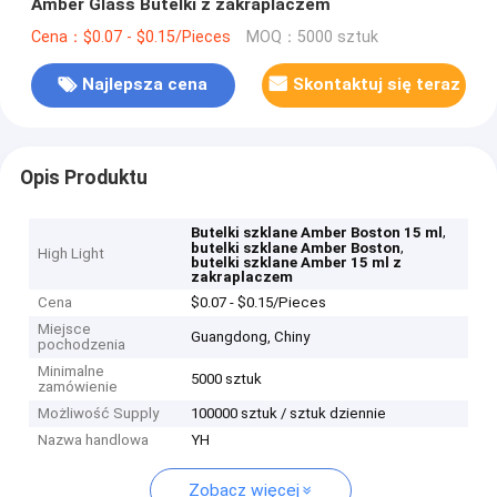
Amber Glass Butelki z zakraplaczem
Cena：$0.07 - $0.15/Pieces
MOQ：5000 sztuk
Najlepsza cena
Skontaktuj się teraz
Opis Produktu
,
Butelki szklane Amber Boston 15 ml
,
butelki szklane Amber Boston
High Light
butelki szklane Amber 15 ml z
zakraplaczem
Cena
$0.07 - $0.15/Pieces
Miejsce
Guangdong, Chiny
pochodzenia
Minimalne
5000 sztuk
zamówienie
Możliwość Supply
100000 sztuk / sztuk dziennie
Nazwa handlowa
YH
Zobacz więcej