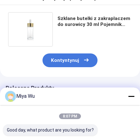
Szklane butelki z zakraplaczem
do surowicy 30 ml Pojemnik
kosmetyczny ze złotą nasadką
Kontyntynuj
Polecane Produkty
Miya Wu
8:07 PM
Good day, what product are you looking for?