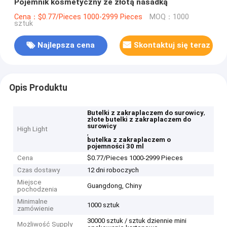
Pojemnik kosmetyczny ze złotą nasadką
Cena：$0.77/Pieces 1000-2999 Pieces
MOQ：1000
sztuk
Najlepsza cena
Skontaktuj się teraz
Opis Produktu
,
Butelki z zakraplaczem do surowicy
złote butelki z zakraplaczem do
surowicy
High Light
,
butelka z zakraplaczem o
pojemności 30 ml
Cena
$0.77/Pieces 1000-2999 Pieces
Czas dostawy
12 dni roboczych
Miejsce
Guangdong, Chiny
pochodzenia
Minimalne
1000 sztuk
zamówienie
30000 sztuk / sztuk dziennie mini
Możliwość Supply