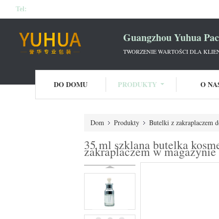
Tel:
Guangzhou Yuhua Pack
TWORZENIE WARTOŚCI DLA KLIE
DO DOMU
PRODUKTY
O NA
Dom
Produkty
Butelki z zakraplaczem 
35 ml szklana butelka kosme
zakraplaczem w magazynie