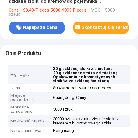
szklane słoiki do kremów do pojemnika
nawilżającego
Cena：$0.49/Pieces 5000-9999 Pieces
MOQ：5000
sztuk
Najlepsza cena
Skontaktuj się teraz
Opis Produktu
,
30 g szklanej słoiki z śmietaną
,
20 g szklanego słoika z śmietaną
High Light
Opakowania do kosmetycznych
słoików ze szklaną śmietaną
Cena
$0.49/Pieces 5000-9999 Pieces
Miejsce
Guangdong, Chiny
pochodzenia
Minimalne
5000 sztuk
zamówienie
30000 sztuk / sztuk dziennie słoiki z
Możliwość Supply
kremem z bursztynowego szkła
Nazwa handlowa
Penghuang