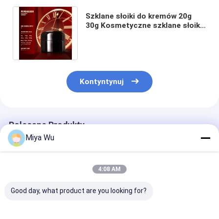
Szklane słoiki do kremów 20g
30g Kosmetyczne szklane słoiki
do kremów do pojemnika
nawilżającego
Kontyntynuj
Polecane Produkty
Miya Wu
4:08 AM
Good day, what product are you looking for?