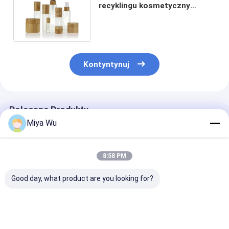
recyklingu kosmetyczny
szklany słoik z bambusową
nasadką
Kontyntynuj
Polecane Produkty
Miya Wu
8:58 PM
Good day, what product are you looking for?
Niestandardowe
Niestandardowe
Biały/Przezro
szklane słoiki na
szklane słoiczki na
Szklany Słoicz
krem do kremu do
krem do balsamu do
Krem Idealny d