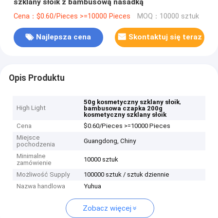
szklany słoik z bambusową nasadką
Cena：$0.60/Pieces >=10000 Pieces
MOQ：10000 sztuk
Najlepsza cena
Skontaktuj się teraz
Opis Produktu
,
50g kosmetyczny szklany słoik
High Light
bambusowa czapka 200g
kosmetyczny szklany słoik
Cena
$0.60/Pieces >=10000 Pieces
Miejsce
Guangdong, Chiny
pochodzenia
Minimalne
10000 sztuk
zamówienie
Możliwość Supply
100000 sztuk / sztuk dziennie
Nazwa handlowa
Yuhua
Zobacz więcej