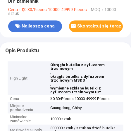
DIY zamiennik
Cena：$0.30/Pieces 10000-49999 Pieces
MOQ：10000
sztuk
Najlepsza cena
Skontaktuj się teraz
Opis Produktu
Okrągła butelka z dyfuzorem
trzcinowym
,
okrągła butelka z dyfuzorem
High Light
trzcinowym MSDS
,
wymienne szklane butelki z
dyfuzorem trzcinowym DIY
Cena
$0.30/Pieces 10000-49999 Pieces
Miejsce
Guangdong, Chiny
pochodzenia
Minimalne
10000 sztuk
zamówienie
300000 sztuk / sztuk na dzień butelka
Możliwość Supply