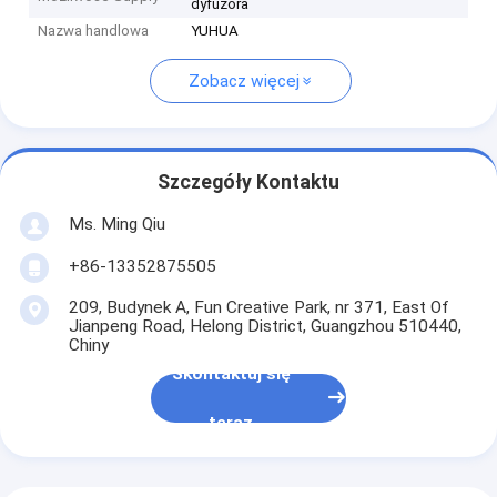
dyfuzora
Nazwa handlowa
YUHUA
Zobacz więcej
Szczegóły Kontaktu
Ms. Ming Qiu
+86-13352875505
209, Budynek A, Fun Creative Park, nr 371, East Of
Jianpeng Road, Helong District, Guangzhou 510440,
Chiny
Skontaktuj się
teraz