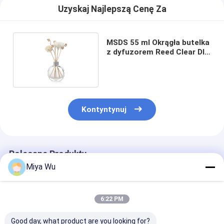
Uzyskaj Najlepszą Cenę Za
MSDS 55 ml Okrągła butelka
z dyfuzorem Reed Clear DIY
zamiennik
Kontyntynuj
Polecane Produkty
Miya Wu
6:22 PM
Good day, what product are you looking for?