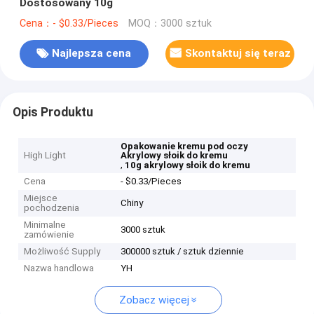
Dostosowany 10g
Cena：- $0.33/Pieces
MOQ：3000 sztuk
Najlepsza cena
Skontaktuj się teraz
Opis Produktu
Opakowanie kremu pod oczy
High Light
Akrylowy słoik do kremu
,
10g akrylowy słoik do kremu
Cena
- $0.33/Pieces
Miejsce
Chiny
pochodzenia
Minimalne
3000 sztuk
zamówienie
Możliwość Supply
300000 sztuk / sztuk dziennie
Nazwa handlowa
YH
Zobacz więcej