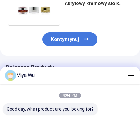
Akrylowy kremowy słoik
Dostosowany 10g
Kontyntynuj
Polecane Produkty
Miya Wu
4:04 PM
Good day, what product are you looking for?
Niestandardowe
Niestandardowe
Biały/Przezro
szklane słoiki na
szklane słoiczki na
Szklany Słoicz
krem do kremu do
krem do balsamu do
Krem Idealny d