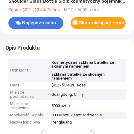
Shoulder Glass Bottle Słoik kosmetyczny pojemnik
do pakowania
Cena：$0.2 - $0.48/Pieces
MOQ：5000 sztuk
Najlepsza cena
Skontaktuj się teraz
Opis Produktu
Kosmetyczna szklana butelka ze
skośnym ramieniem
High Light
,
szklana butelka ze skośnym
ramieniem
Cena
$0.2 - $0.48/Pieces
Miejsce
Guangdong, Chiny
pochodzenia
Minimalne
5000 sztuk
zamówienie
Możliwość Supply
30000 sztuk / sztuk dziennie
Nazwa handlowa
Penghuang