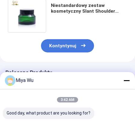
Niestandardowy zestaw
kosmetyczny Slant Shoulder
Glass Bottle Słoik kosmetyczny
pojemnik do pakowania
Kontyntynuj
Polecane Produkty
Miya Wu
3:42 AM
Good day, what product are you looking for?
Niestandardowe
Niestandardowe
Biały/Przezro