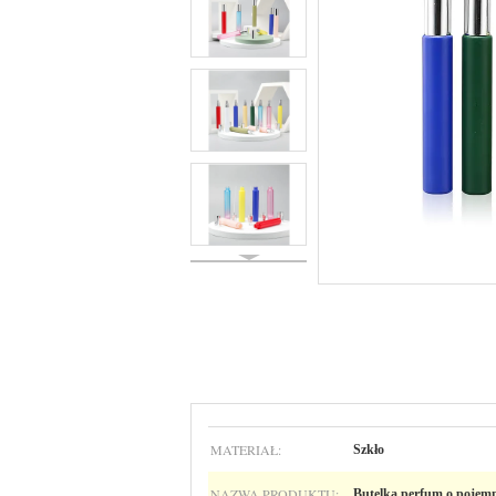
MATERIAŁ:
Szkło
NAZWA PRODUKTU:
Butelka perfum o pojemno