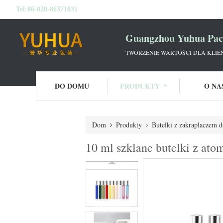
Tel:
86-020-86371031
Guangzhou Yuhua Pack
TWORZENIE WARTOŚCI DLA KLIE
DO DOMU
PRODUKTY
O NA
Dom
Produkty
Butelki z zakraplaczem 
10 ml szklane butelki z at