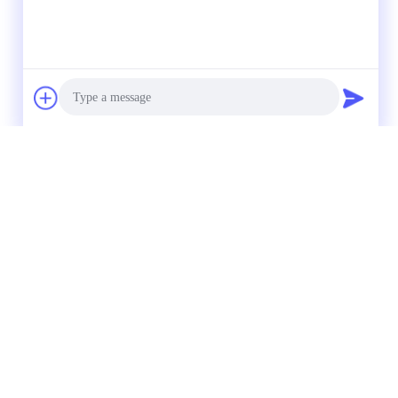
Photo
Video Call
Audio Call