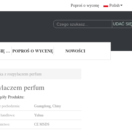
Poproś o wycenę
Polish
SKONTAKTUJ SIĘ Z NAMI
POPROŚ O WYCENĘ
NOWOŚCI
lka z rozpylaczem perfum
pylaczem perfum
góły Produktu:
e pochodzenia:
Guangdong, Chiny
handlowa:
Yuhua
nictwo:
CE MSDS