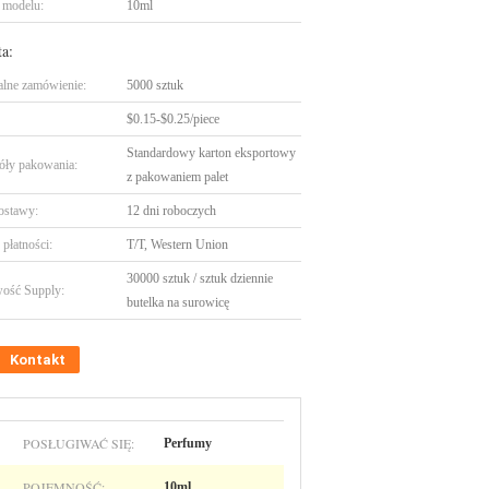
 modelu:
10ml
ta:
lne zamówienie:
5000 sztuk
$0.15-$0.25/piece
Standardowy karton eksportowy
óły pakowania:
z pakowaniem palet
ostawy:
12 dni roboczych
płatności:
T/T, Western Union
30000 sztuk / sztuk dziennie
ość Supply:
butelka na surowicę
Kontakt
POSŁUGIWAĆ SIĘ:
Perfumy
POJEMNOŚĆ:
10ml