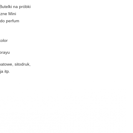
Butelki na próbki
zne Mini
 do perfum
olor
prayu
atowe, sitodruk,
a itp.