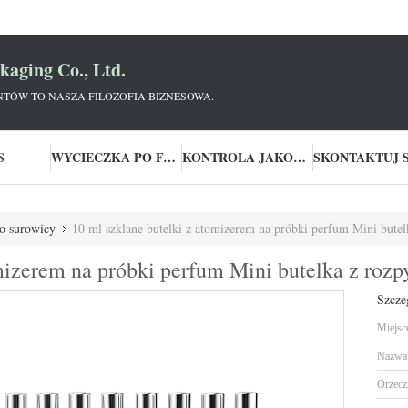
aging Co., Ltd.
NTÓW TO NASZA FILOZOFIA BIZNESOWA.
S
WYCIECZKA PO FABRYCE
KONTROLA JAKOŚCI
do surowicy
10 ml szklane butelki z atomizerem na próbki perfum Mini bute
omizerem na próbki perfum Mini butelka z roz
Szcze
Miejsc
Nazwa 
Orzecz