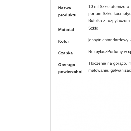
10 ml Szkło atomizera 
Nazwa
perfum Szkło kosmetyc
produktu
Butelka z rozpylaczem
Szkło
Materiał
jasny/niestandardowy k
Kolor
Rozpylacz
Perfumy w s
Czapka
Tłoczenie na gorąco, m
Obsługa
malowanie, galwanizacj
powierzchni