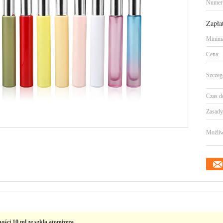
Numer
Zapła
Minima
Cena:
Szczeg
Czas d
Zasady 
Możliw
ści 10 ml ze szkła atomizera