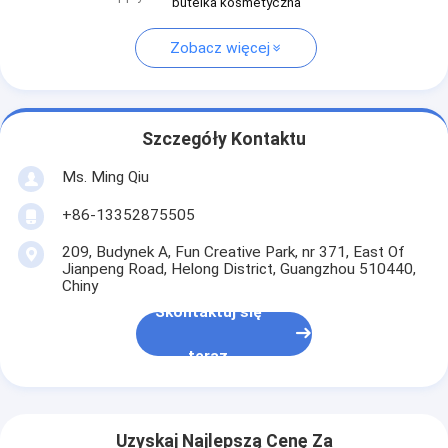
butelka kosmetyczna
Zobacz więcej
Szczegóły Kontaktu
Ms. Ming Qiu
+86-13352875505
209, Budynek A, Fun Creative Park, nr 371, East Of
Jianpeng Road, Helong District, Guangzhou 510440,
Chiny
Skontaktuj się
teraz
Uzyskaj Najlepszą Cenę Za