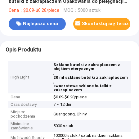
butelki z zakraplaczem Opakowania do pielęgnacji
skóry
Cena：$0.09-$0.28/piece
MOQ：5000 sztuk
Najlepsza cena
Skontaktuj się teraz
Opis Produktu
Szklane butelki z zakraplaczem z
olejkiem eterycznym
,
High Light
20 ml szklane butelki z zakraplaczem
,
kwadratowe szklane butelki z
zakraplaczem
Cena
$0.09-$0.28/piece
Czas dostawy
7 ~ 12 dni
Miejsce
Guangdong, Chiny
pochodzenia
Minimalne
5000 sztuk
zamówienie
100000 sztuk / sztuk na dzień szklana
Możliwość Supply