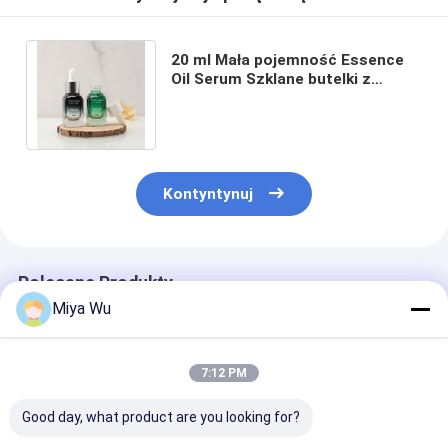
20 ml Mała pojemność Essence
Oil Serum Szklane butelki z
zakraplaczem Opakowania do
pielęgnacji skóry
Kontyntynuj
Polecane Produkty
Miya Wu
7:12 PM
Good day, what product are you looking for?