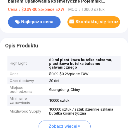
balsam Opakowania kosmetyczne Pojemniki
Galwanizacja
Cena：$0.09-$0.26/piece EXW
MOQ：10000 sztuk
Najlepsza cena
Skontaktuj się teraz
Opis Produktu
,
80 ml plastikowa butelka balsamu
High Light
plastikowa butelka balsamu
galwanicznego
Cena
$0.09-$0.26/piece EXW
Czas dostawy
30 dni
Miejsce
Guangdong, Chiny
pochodzenia
Minimalne
10000 sztuk
zamówienie
100000 sztuk / sztuk dziennie szklana
Możliwość Supply
butelka kosmetyczna
Zobacz więcej