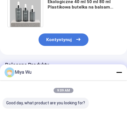
Ekologiczne 40 ml 50 ml 80 ml
Plastikowa butelka na balsam
Opakowania kosmetyczne
Pojemniki Galwanizacja
Kontyntynuj
Polecane Produkty
Miya Wu
9:09 AM
Good day, what product are you looking for?
Zastosowalne,
Pojemnik plastikowy
Plastikowa bu
przyjazne dla
z bezprzewodową
na balsam