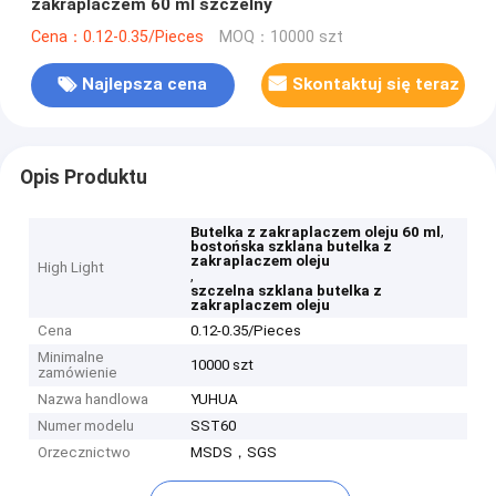
zakraplaczem 60 ml szczelny
Cena：0.12-0.35/Pieces
MOQ：10000 szt
Najlepsza cena
Skontaktuj się teraz
Opis Produktu
,
Butelka z zakraplaczem oleju 60 ml
bostońska szklana butelka z
zakraplaczem oleju
High Light
,
szczelna szklana butelka z
zakraplaczem oleju
Cena
0.12-0.35/Pieces
Minimalne
10000 szt
zamówienie
Nazwa handlowa
YUHUA
Numer modelu
SST60
Orzecznictwo
MSDS，SGS