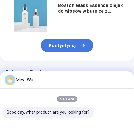
Boston Glass Essence olejek
do włosów w butelce z
zakraplaczem 60 ml szczelny
Kontyntynuj
Polecane Produkty
Miya Wu
9:07 AM
Good day, what product are you looking for?
Oem akceptuje
Logo
Szklany kropl