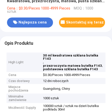
Kwadratowa, przezroczysta, matowa, pusta szklana
butelka z podkładem F143-Butelka z podkładem
Cena：$0.30/Pieces 1000-4999 Pieces
MOQ：1000
sztuk
Najlepsza cena
Skontaktuj się teraz
Opis Produktu
30 ml kwadratowa szklana butelka
F143
,
High Light
,
przezroczysta matowa butelka F143
podstawowa szklana butelka F143
Cena
$0.30/Pieces 1000-4999 Pieces
Czas dostawy
12 dni roboczych
Miejsce
Guangdong, Chiny
pochodzenia
Minimalne
1000 sztuk
zamówienie
100000 sztuk / sztuk na dzień butelka
Możliwość Supply
podkładu 30ml