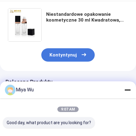
Niestandardowe opakowanie
kosmetyczne 30 ml Kwadratowa,
przezroczysta, matowa, pusta
szklana butelka z podkładem F143-
Butelka z podkładem
Kontyntynuj
Polecane Produkty
Miya Wu
9:07 AM
Good day, what product are you looking for?