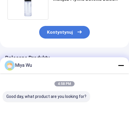
Szklana Butelka Opakowanie
F085
Kontyntynuj
Polecane Produkty
Miya Wu
4:58 PM
Good day, what product are you looking for?
30 ml / 1 oz Pustka
Okrągłe butelki
Szklane opako
butelka z czerwonym
kremowe z szkła 30
do podkładów 
szklanym serum
ml Logo na
płynie o pojem
kosmetycznym z
zamówienie
30 ml, z możli