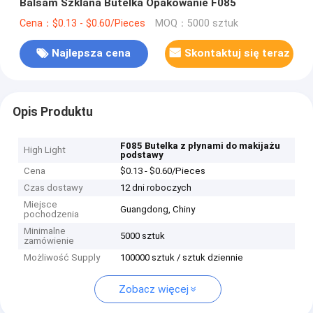
Balsam Szklana Butelka Opakowanie F085
Cena：$0.13 - $0.60/Pieces
MOQ：5000 sztuk
Najlepsza cena
Skontaktuj się teraz
Opis Produktu
F085 Butelka z płynami do makijażu
High Light
podstawy
Cena
$0.13 - $0.60/Pieces
Czas dostawy
12 dni roboczych
Miejsce
Guangdong, Chiny
pochodzenia
Minimalne
5000 sztuk
zamówienie
Możliwość Supply
100000 sztuk / sztuk dziennie
Zobacz więcej