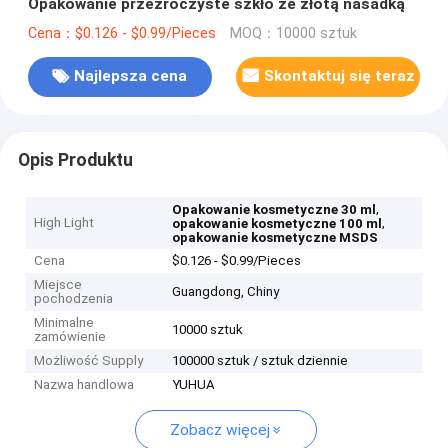
Opakowanie przezroczyste szkło ze złotą nasadką
Cena：$0.126 - $0.99/Pieces
MOQ：10000 sztuk
Najlepsza cena
Skontaktuj się teraz
Opis Produktu
,
Opakowanie kosmetyczne 30 ml
High Light
,
opakowanie kosmetyczne 100 ml
opakowanie kosmetyczne MSDS
Cena
$0.126 - $0.99/Pieces
Miejsce
Guangdong, Chiny
pochodzenia
Minimalne
10000 sztuk
zamówienie
Możliwość Supply
100000 sztuk / sztuk dziennie
Nazwa handlowa
YUHUA
Zobacz więcej