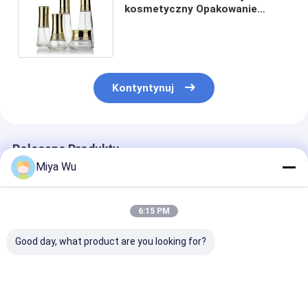
kosmetyczny Opakowanie
przezroczyste szkło ze złotą
nasadką
Kontyntynuj
Polecane Produkty
Miya Wu
6:15 PM
Good day, what product are you looking for?
Zestaw szklanych
Kosmetyczne
Szkło luksuso
opakowań
opakowania Zestaw
Butelki
kosmetycznych z
zawierający szklaną
opakowaniowe