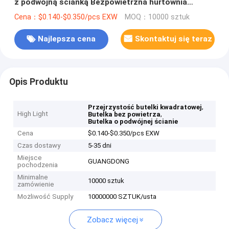
z podwójną ścianką Bezpowietrzna hurtownia
Plastikowa butelka PET 15 ml 30 ml 50 ml
Cena：$0.140-$0.350/pcs EXW
MOQ：10000 sztuk
Najlepsza cena
Skontaktuj się teraz
Opis Produktu
,
Przejrzystość butelki kwadratowej
High Light
,
Butelka bez powietrza
Butelka o podwójnej ścianie
Cena
$0.140-$0.350/pcs EXW
Czas dostawy
5-35 dni
Miejsce
GUANGDONG
pochodzenia
Minimalne
10000 sztuk
zamówienie
Możliwość Supply
10000000 SZTUK/usta
Zobacz więcej