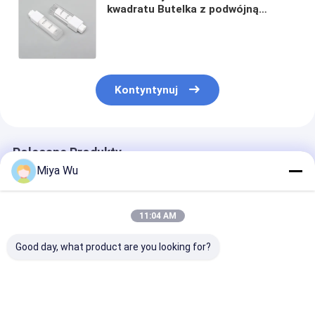
kwadratu Butelka z podwójną
ścianką Bezpowietrzna hurtownia
Plastikowa butelka PET 15 ml 30 ml
50 ml
Kontyntynuj
Polecane Produkty
Miya Wu
11:04 AM
Good day, what product are you looking for?
Zastosowalne,
Plastikowe butelki do
80 ml toner do
przyjazne dla
pakowania z
makijażu Plas
środowiska
niestandardowym
butelki do pak