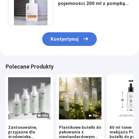
pojemności 200 ml z pompką
do balsamu Dostosowany kolor
Kontyntynuj
Polecane Produkty
Zastosowalne,
Plastikowe butelki do
80 ml toner do
przyjazne dla
pakowania z
makijażu Plas
środowiska
niestandardowym
butelki do pak