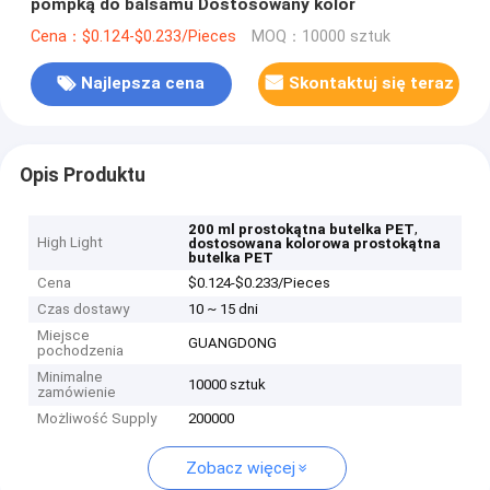
pompką do balsamu Dostosowany kolor
Cena：$0.124-$0.233/Pieces
MOQ：10000 sztuk
Najlepsza cena
Skontaktuj się teraz
Opis Produktu
,
200 ml prostokątna butelka PET
High Light
dostosowana kolorowa prostokątna
butelka PET
Cena
$0.124-$0.233/Pieces
Czas dostawy
10 ~ 15 dni
Miejsce
GUANGDONG
pochodzenia
Minimalne
10000 sztuk
zamówienie
Możliwość Supply
200000
Zobacz więcej