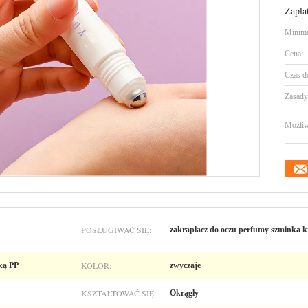
Zapła
Minima
Cena:
Czas d
Zasady 
Możliw
POSŁUGIWAĆ SIĘ:
zakraplacz do oczu perfumy szminka kr
KOLOR:
lką PP
zwyczaje
KSZTAŁTOWAĆ SIĘ:
Okrągły