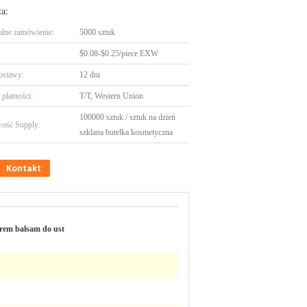
ta:
lne zamówienie:
5000 sztuk
$0.08-$0.25/piece EXW
ostawy:
12 dni
płatności:
T/T, Western Union
100000 sztuk / sztuk na dzień
ość Supply:
szklana butelka kosmetyczna
Kontakt
em ​​balsam do ust