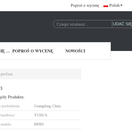
Poproś o wycenę
Polish
SKONTAKTUJ SIĘ Z NAMI
POPROŚ O WYCENĘ
NOWOŚCI
i perfum
m
góły Produktu:
e pochodzenia:
Guangdong, Chiny
handlowa:
YUHUA
 modelu:
RP001