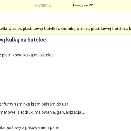
MATERIAŁ:
Tworzywo PP
elki w rolce
plastikowej butelki z szminką w rolce
plastikowej butelki z
,
,
wą kulką na butelce
z plastikową kulką na butelce
erfumy szminka krem ​​balsam do ust
matowe, sitodruk, malowanie, galwanizacja ...
eksportowy z pakowaniem palet