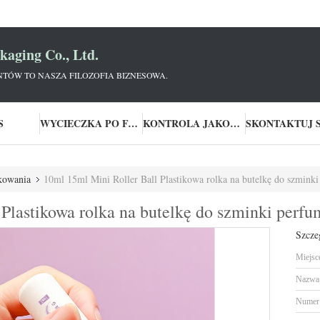
aging Co., Ltd.
NTÓW TO NASZA FILOZOFIA BIZNESOWA.
S
WYCIECZKA PO FABRYCE
KONTROLA JAKOŚCI
akowania
10ml 15ml Mini Roller Ball Plastikowa rolka na butelkę do szmink
Plastikowa rolka na butelkę do szminki perfu
Szcze
Miejsc
Nazwa 
Numer