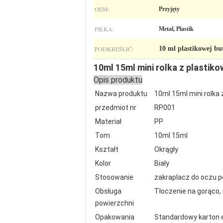
OEM:
Przyjęty
PIŁKA:
Metal, Plastik
PODKREŚLIĆ:
10 ml plastikowej but
10ml 15ml mini rolka z plastiko
Opis produktu
Nazwa produktu
10ml 15ml mini rolka 
przedmiot nr
RP001
Materiał
PP
Tom
10ml 15ml
Kształt
Okrągły
Kolor
Biały
Stosowanie
zakraplacz do oczu p
Obsługa
Tłoczenie na gorąco, 
powierzchni
Opakowania
Standardowy karton 