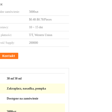
ta:
lne zamówienie:
5000szt
$0.48-$0.78/Pieces
ostawy:
10 ~ 15 dni
płatności:
T/T, Western Union
ość Supply:
200000
Kontakt
30 ml 50 ml
Zakraplacz, nasadka, pompka
Dostępne na zamówienie
5000szt