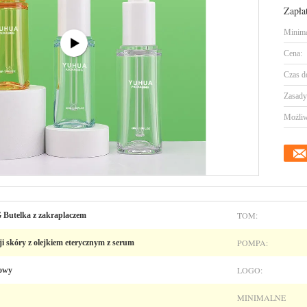
Zapła
Minima
Cena:
Czas d
Zasady 
Możliw
TOM:
 Butelka z zakraplaczem
POMPA:
i skóry z olejkiem eterycznym z serum
LOGO:
kowy
MINIMALNE