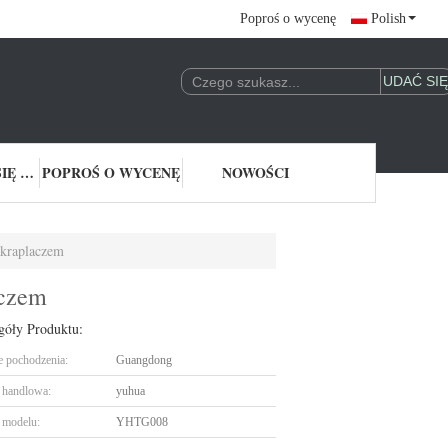
Poproś o wycenę
Polish
SKONTAKTUJ SIĘ Z NAMI
POPROŚ O WYCENĘ
NOWOŚCI
akraplaczem
aczem
góły Produktu:
e pochodzenia:
Guangdong
handlowa:
yuhua
 modelu:
YHTG008