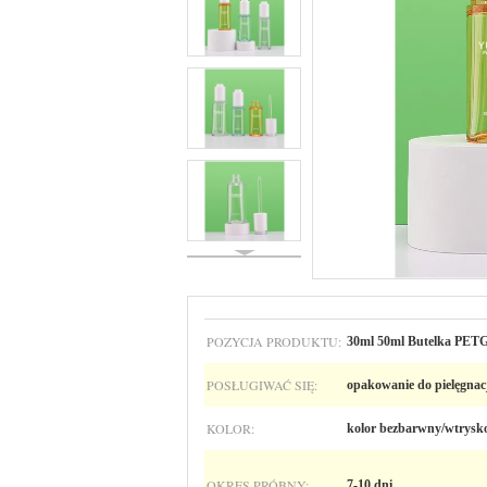
POZYCJA PRODUKTU:
30ml 50ml Butelka PETG
POSŁUGIWAĆ SIĘ:
opakowanie do pielęgnacj
KOLOR:
kolor bezbarwny/wtrys
OKRES PRÓBNY:
7-10 dni