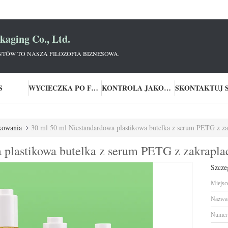
aging Co., Ltd.
NTÓW TO NASZA FILOZOFIA BIZNESOWA.
S
WYCIECZKA PO FABRYCE
KONTROLA JAKOŚCI
akowania
30 ml 50 ml Niestandardowa plastikowa butelka z serum PETG z z
 plastikowa butelka z serum PETG z zakrapl
Szcze
Miejsc
Nazwa 
Numer