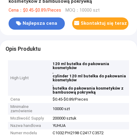
kosmetyków z bambusową pokrywką
Cena：$0.45-$0.89/Pieces
MOQ：10000 szt
Najlepsza cena
Skontaktuj się teraz
Opis Produktu
120 ml butelka do pakowania
kosmetyków
,
cylinder 120 ml butelka do pakowania
High Light
kosmetyków
,
butelka do pakowania kosmetyków z
bambusową pokrywką
Cena
$0.45-$0.89/Pieces
Minimalne
10000 szt
zamówienie
Możliwość Supply
200000 sztuk
Nazwa handlowa
YUHUA
Numer modelu
C1032 PH2198 C2417 C3572