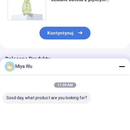
fundamentem do opakowań do
pielęgnacji skóry
Kontyntynuj
Polecane Produkty
Miya Wu
11:29 AM
Good day, what product are you looking for?
30 ml / 1 oz Pustka
Okrągłe butelki
Szklane opako
butelka z czerwonym
kremowe z szkła 30
do podkładów 
szklanym serum
ml Logo na
płynie o pojem
kosmetycznym z
zamówienie
30 ml, z możli