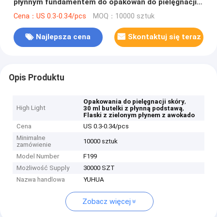
płynnym fundamentem do opakowań do pielęgnacji
skóry
Cena：US 0.3-0.34/pcs
MOQ：10000 sztuk
Najlepsza cena
Skontaktuj się teraz
Opis Produktu
,
Opakowania do pielęgnacji skóry
High Light
,
30 ml butelki z płynną podstawą
Flaski z zielonym płynem z awokado
Cena
US 0.3-0.34/pcs
Minimalne
10000 sztuk
zamówienie
Model Number
F199
Możliwość Supply
30000 SZT
Nazwa handlowa
YUHUA
Zobacz więcej