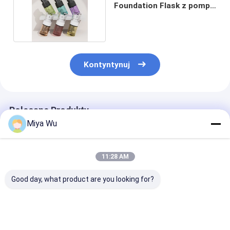
Foundation Flask z pompą
do płynu
Kontyntynuj
Polecane Produkty
Miya Wu
11:28 AM
Good day, what product are you looking for?
30 ml / 1 oz Pustka
Okrągłe butelki
Szklane opako
butelka z czerwonym
kremowe z szkła 30
do podkładów 
szklanym serum
ml Logo na
płynie o pojem