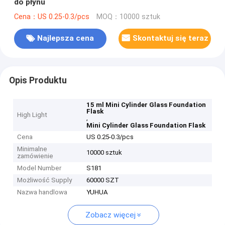
do płynu
Cena：US 0.25-0.3/pcs
MOQ：10000 sztuk
Najlepsza cena
Skontaktuj się teraz
Opis Produktu
15 ml Mini Cylinder Glass Foundation
Flask
High Light
,
Mini Cylinder Glass Foundation Flask
Cena
US 0.25-0.3/pcs
Minimalne
10000 sztuk
zamówienie
Model Number
S181
Możliwość Supply
60000 SZT
Nazwa handlowa
YUHUA
Zobacz więcej