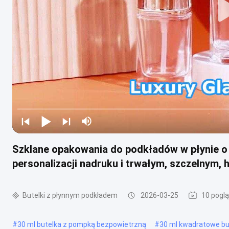
Szklane opakowania do podkładów w płynie o 
personalizacji nadruku i trwałym, szczelnym
Butelki z płynnym podkładem
2026-03-25
10 pogl
#
30 ml butelka z pompką bezpowietrzną
#
30 ml kwadratowe but