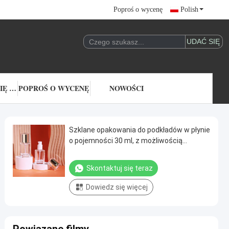
Poproś o wycenę
Polish
SKONTAKTUJ SIĘ Z NAMI
POPROŚ O WYCENĘ
NOWOŚCI
Szklane opakowania do podkładów w płynie
o pojemności 30 ml, z możliwością
personalizacji nadruku i trwałym,
szczelnym, hermetycznym designem
Skontaktuj się teraz
Dowiedz się więcej