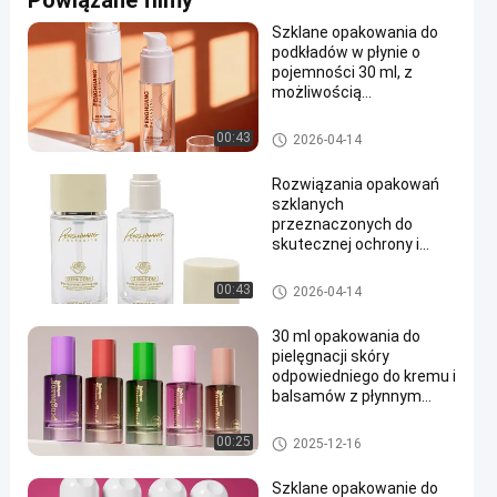
Powiązane filmy
Szklane opakowania do
podkładów w płynie o
pojemności 30 ml, z
możliwością
personalizacji nadruku i
trwałym, szczelnym,
Butelki z płynnym podkładem
00:43
2026-04-14
hermetycznym designem
Rozwiązania opakowań
szklanych
przeznaczonych do
skutecznej ochrony i
wydawania płynnych
serum i produktów
Butelki z płynnym podkładem
00:43
2026-04-14
kosmetycznych
30 ml opakowania do
pielęgnacji skóry
odpowiedniego do kremu i
balsamów z płynnym
fundamentem
serumowym,
Butelki z płynnym podkładem
00:25
2025-12-16
wyposażonego w trwałe
pojemniki kosmetyczne
Szklane opakowanie do